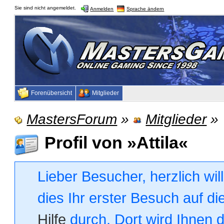
Sie sind nicht angemeldet.
Anmelden
Sprache ändern
Forenübersicht
Mitglieder
MastersForum
»
Mitglieder
»
Profil von »Attila«
Lieber Besucher, herzlich wi
dies Ihr erster Besuch auf die
Hilfe
durch. Dort wird Ihnen 