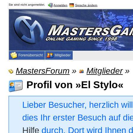
Sie sind nicht angemeldet.
Anmelden
Sprache ändern
Forenübersicht
Mitglieder
MastersForum
»
Mitglieder
»
Profil von »El Stylo«
Lieber Besucher, herzlich wi
dies Ihr erster Besuch auf die
Hilfe
durch. Dort wird Ihnen 