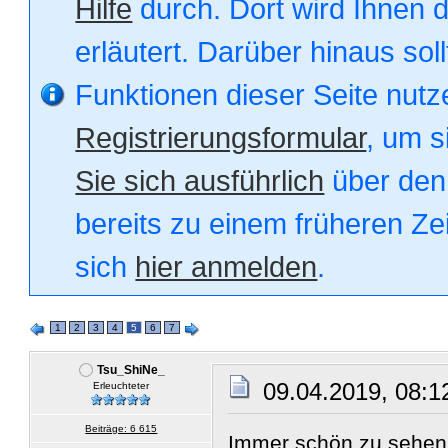
Hilfe
durch. Dort wird Ihnen 
erläutert. Darüber hinaus soll
Funktionen dieser Seite nut
Registrierungsformular
, um s
Sie sich ausführlich
über den 
bereits zu einem früheren Zei
sich
hier anmelden
.
1
2
3
4
5
6
7
Tsu_ShiNe_
09.04.2019, 08:1
Erleuchteter
Beiträge: 6 615
Immer schön zu sehen,