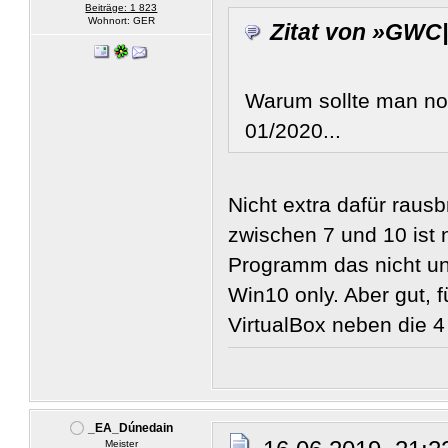
Beiträge: 1 823
Wohnort: GER
Zitat von »GWC|
Warum sollte man no
01/2020...
Nicht extra dafür raus
zwischen 7 und 10 ist 
Programm das nicht unt
Win10 only. Aber gut, f
VirtualBox neben die 4
_EA_Dúnedain
Meister