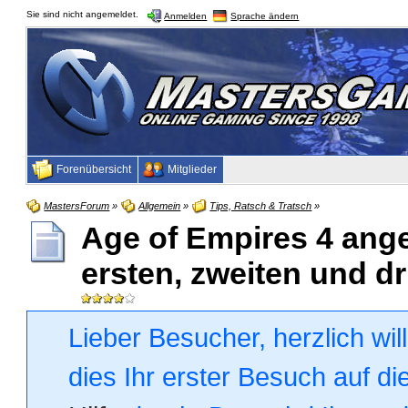
Sie sind nicht angemeldet.
Anmelden
Sprache ändern
Forenübersicht
Mitglieder
MastersForum
»
Allgemein
»
Tips, Ratsch & Tratsch
»
Age of Empires 4 ang
ersten, zweiten und dri
Lieber Besucher, herzlich wi
dies Ihr erster Besuch auf die