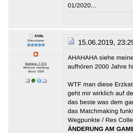
01/2020...
Attila
15.06.2019, 23:2
Erleuchteter
AHAHAHA siehe meinen 
Beiträge: 7 575
aufhören 2000 Jahre hi
Wohnort: Hamburg
Beruf: GER
WTF man diese Erzkath
geht mir wirklich auf 
das beste was dem ga
das Matchmaking funkti
Wegpunkte / Res Collec
ÄNDERUNG AM GAM