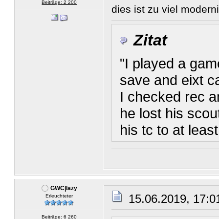
Beiträge: 2 200
dies ist zu viel modern
Zitat
"I played a gam
save and eixt c
I checked rec a
he lost his scou
his tc to at leas
GWC|lazy
15.06.2019, 17:0
Erleuchteter
Beiträge: 6 260