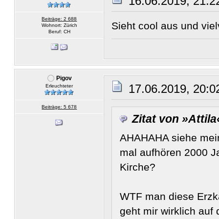
16.06.2019, 21:2
Beiträge: 2 688
Sieht cool aus und vie
Wohnort: Zürich
Beruf: CH
Pigov
17.06.2019, 20:0
Erleuchteter
Beiträge: 5 678
Zitat von »Attila
AHAHAHA siehe meine
mal aufhören 2000 Ja
Kirche?
WTF man diese Erzka
geht mir wirklich au