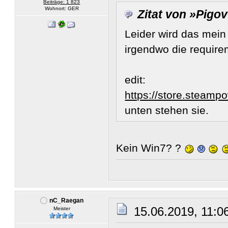
Beiträge: 1 823
Wohnort: GER
Zitat von »Pigo
Leider wird das mein 
irgendwo die requir
edit:
https://store.steam
unten stehen sie.
Kein Win7? ?
nC_Raegan
15.06.2019, 11:0
Meister