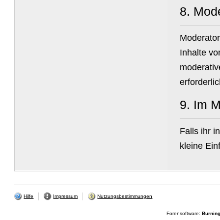
8.
Mode
Moderator
Inhalte v
moderative
erforderlic
9.
Im M
Falls ihr 
kleine Ei
Hilfe
Impressum
Nutzungsbestimmungen
Forensoftware:
Burnin