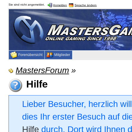
Sie sind nicht angemeldet.
Anmelden
Sprache ändern
Forenübersicht
Mitglieder
MastersForum
»
Hilfe
Lieber Besucher, herzlich wi
dies Ihr erster Besuch auf die
Hilfe
durch. Dort wird Ihnen 