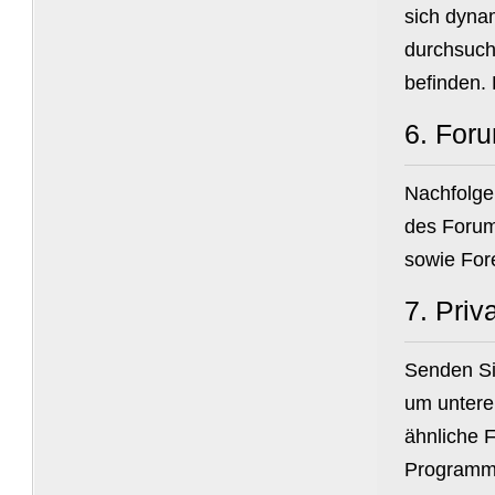
sich dyna
durchsuch
befinden. 
6.
For
Nachfolge
des Forum
sowie For
7.
Priv
Senden Si
um untere
ähnliche 
Programm k