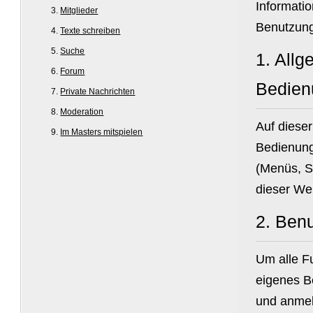
Informatio
Mitglieder
Benutzung
Texte schreiben
Suche
1.
Allg
Forum
Bedien
Private Nachrichten
Moderation
Auf diese
Im Masters mitspielen
Bedienung
(Menüs, S
dieser Web
2.
Benu
Um alle F
eigenes Be
und anme