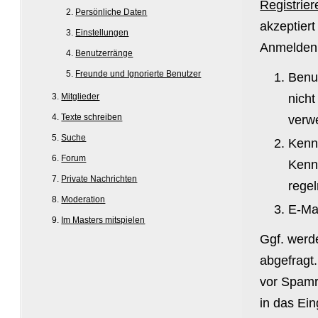
Registrier
Persönliche Daten
akzeptier
Einstellungen
Anmelden 
Benutzerränge
Freunde und Ignorierte Benutzer
Benu
Mitglieder
nich
Texte schreiben
verw
Suche
Kenn
Forum
Kenn
Private Nachrichten
rege
Moderation
E-Mai
Im Masters mitspielen
Ggf. werd
abgefragt
vor Spamr
in das Ei